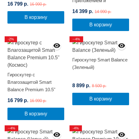
(Розовый граффити)
Приложением и
16 799 р.
16 990 р.
Самобалансировкой
14 399 р.
14 990 р.
(Белый граффити)
В корзину
В корзину
-2%
--4%
Гироскутер Smart Balance
(Зеленый)
Гироскутер с
Влагозащитой Smart
8 899 р.
8 500 р.
Balance Premium 10.5"
(Космос)
В корзину
16 799 р.
16 990 р.
В корзину
--4%
-4%