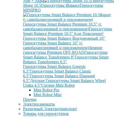
App + Аква
Гироскутеры
Jilong 10.5
Гироскутеры iBalance
Гироскутеры
MINIPRO
Гироскутеры Smart Balance Premium 10.5" (с
самобалансировкой и приложением)
Гироскутеры
Smart Balance Premium 10.5" 6-ое Поколение!
Гироскутеры Smart Balance Внедорожный 10"
Гироскутеры Smart Balance 10" (с
самобалансировкой и приложением)
Зимние
гироскутеры Premium OFF-ROAD
Гироскутеры
Smart Balance Transformers 8"
Гироскутеры Smart
Balance Transformers 6.5"
Гироскутеры Smart Balance Genesis
6.5"
Гироскутеры Smart Balance Classic
6.5"
Гироскутеры Smart Balance Diamond
6.5"
Детские Гироскутеры Smart Balance Wheel
Umka 4.5"
Сигвеи Mini Robot
Mini Robot Pro
Mini Robot Mini
Прочие
Электросамокаты
Различный Электротранспорт
Товары для гироскутеров