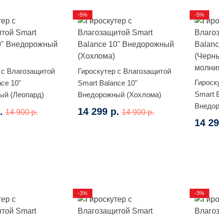
-5%
-5%
 с Влагозащитой
Гироскутер с Влагозащитой
Гироск
ce 10"
Smart Balance 10"
Smart 
ый (Леопард)
Внедорожный (Хохлома)
Внедор
.
14 299 р.
14 900 р.
14 900 р.
красны
14 29
-3%
-3%