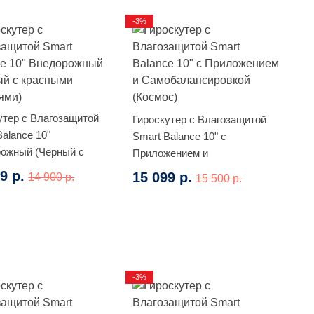
-3%
утер с Влагозащитой
Гироскутер с Влагозащитой
Balance 10"
Smart Balance 10" c
ожный (Черный с
Приложением и
ми молниями)
Самобалансировкой (Космос)
9 р.
15 099 р.
14 900 р.
15 500 р.
-3%