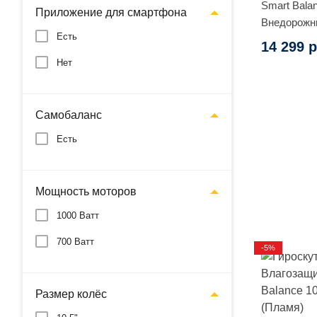
Smart Balan
Приложение для смартфона
Внедорожн
Есть
космос)
14 299 р
Нет
Самобаланс
Есть
Мощность моторов
1000 Ватт
700 Ватт
-5%
Размер колёс