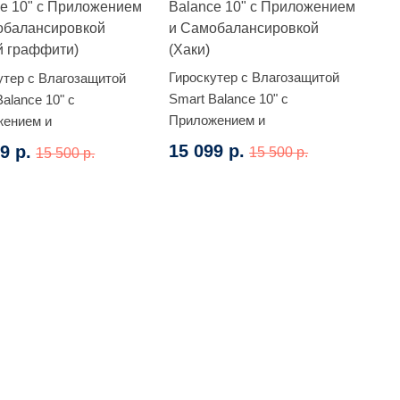
Гироскутер с Влагозащитой
утер с Влагозащитой
Smart Balance 10" c
alance 10" c
Приложением и
жением и
Самобалансировкой (Хаки)
лансировкой (Белый
15 099 р.
9 р.
15 500 р.
15 500 р.
ти)