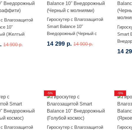
Гироскутер с Влагозащитой
 с Влагозащитой
Smart Balance 10"
ce 10"
Гироск
Внедорожный (Черный с
ый (Желтый
Smart 
молниями)
Внедор
14 299 р.
.
14 900 р.
14 900 р.
желты
14 29
-5%
-5%
 с Влагозащитой
Гироскутер с Влагозащитой
Гироск