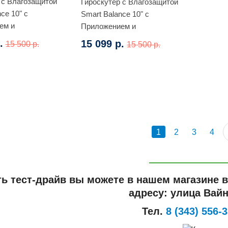
 с Влагозащитой
Гироскутер с Влагозащитой
ce 10" c
Smart Balance 10" c
ем и
Приложением и
сировкой (Черный
Самобалансировкой
.
15 099 р.
15 500 р.
15 500 р.
(Фиолетовый граффити)
1
2
3
4
ть тест-драйв вы можете в нашем магазине 
адресу: улица Вайн
Тел.
8 (343) 556-