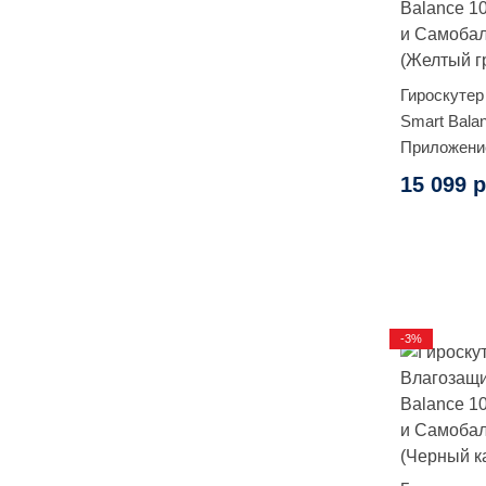
Гироскутер
Smart Balan
Приложени
Самобалан
15 099 р
граффити)
-3%