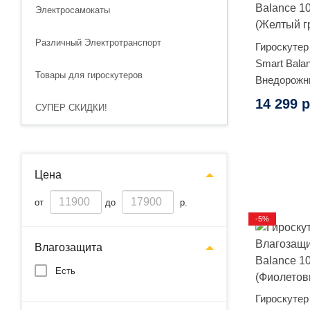
Электросамокаты
Различный Электротранспорт
Гироскутер
Smart Balan
Товары для гироскутеров
Внедорожн
граффити)
14 299 р
СУПЕР СКИДКИ!
Цена
от
до
р.
-5%
Влагозащита
Есть
Гироскутер