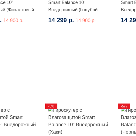
ce 10"
Smart Balance 10"
Smart 
ый (Фиолетовый
Внедорожный (Голубой
Внедор
космос)
граффи
.
14 299 р.
14 29
14 900 р.
14 900 р.
-5%
-5%