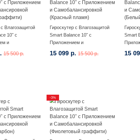
 с Влагозащитой
Гироскутер с Влагозащитой
Гироск
ce 10" c
Smart Balance 10" c
Smart B
ем и
Приложением и
Прило
сировкой (Желтый
Самобалансировкой
Самоба
.
15 099 р.
15 09
15 500 р.
15 500 р.
(Красный пламя)
граффи
-3%