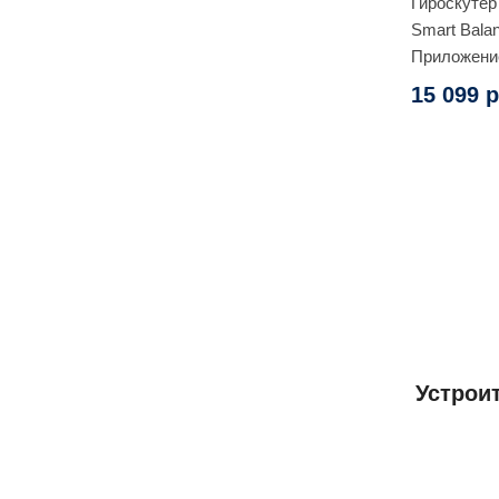
Гироскутер
Smart Balan
Приложени
Самобалан
15 099 р
карбон)
Устрои