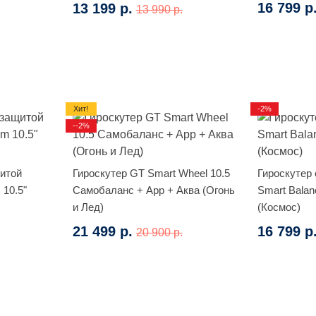
16 799 р
13 199 р.
13 990 р.
Хит!
-2%
--2%
щитой
Гироскутер GT Smart Wheel 10.5
Гироскутер
 10.5"
Самобаланс + App + Аква (Огонь
Smart Balan
и Лед)
(Космос)
21 499 р.
16 799 р
20 900 р.