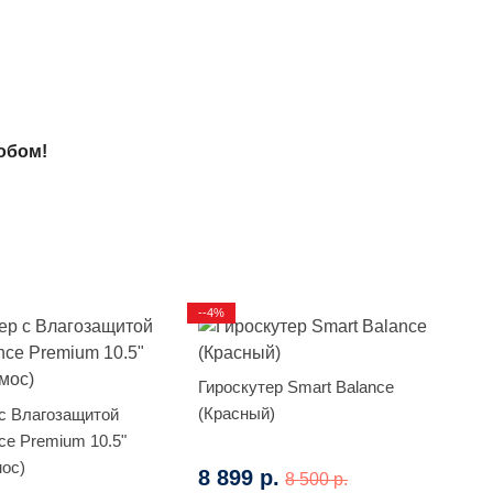
обом!
--4%
Гироскутер Smart Balance
(Красный)
 с Влагозащитой
ce Premium 10.5"
мос)
8 899 р.
8 500 р.