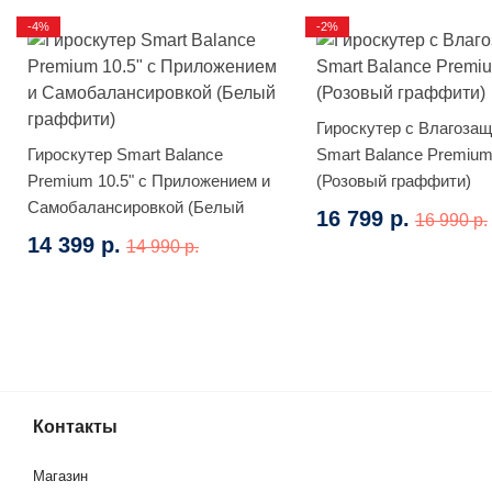
-4%
-2%
Гироскутер с Влагоза
Гироскутер Smart Balance
Smart Balance Premium
Premium 10.5" с Приложением и
(Розовый граффити)
Самобалансировкой (Белый
16 799 р.
16 990 р.
граффити)
14 399 р.
14 990 р.
Влагозащитой Smart Balance
Контакты
космос)
Магазин
(0)