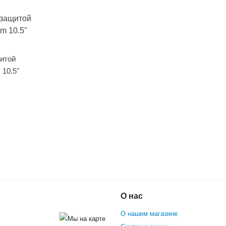
щитой
 10.5"
Гироскутер с
 10" Внедорожный (Фиолетовый
О нас
О нашем магазине