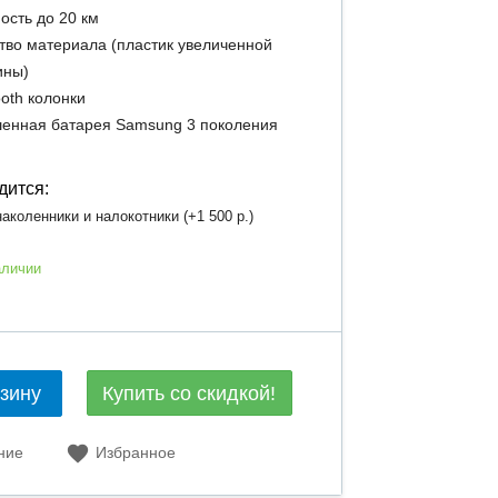
ость до 20 км
тво материала (пластик увеличенной
ины)
ooth колонки
енная батарея Samsung 3 поколения
дится:
аколенники и налокотники (+
1 500 р.
)
аличии
Купить со скидкой!
рзину
ние
Избранное