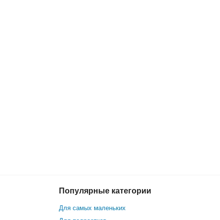
Популярные категории
14 900 р.
В корзину
14 299 р.
Для самых маленьких