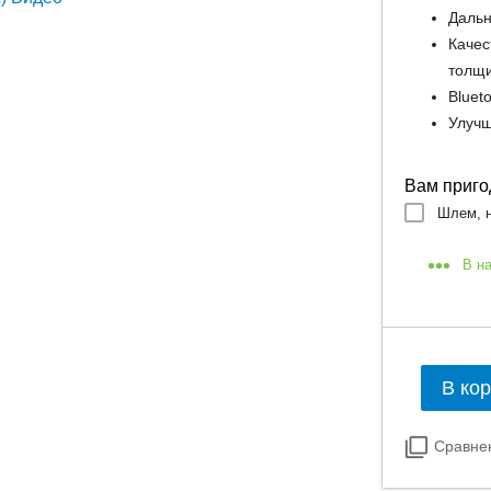
Дальн
Качес
толщ
Bluet
Улучш
Вам приго
Шлем, н
В н
В ко
Сравне