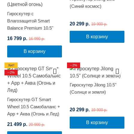
(Синий космос)
Гироскутер с
Влагозащитой Smart
20 299 р.
19 900 р.
Balance Premium 10.5"
(Цветной огонь)
В корзину
16 799 р.
16 990 р.
В корзину
Хит!
--2%
--2%
Гироскутер Jilong 10.5"
(Солнце и земля)
Гироскутер GT Smart
Wheel 10.5 Самобаланс +
20 299 р.
19 900 р.
App + Аква (Огонь и Лед)
В корзину
21 499 р.
20 900 р.