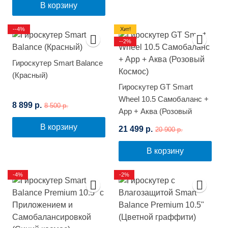
В корзину
--4%
Хит!
--2%
Гироскутер Smart Balance
(Красный)
Гироскутер GT Smart
Wheel 10.5 Самобаланс +
8 899 р.
8 500 р.
App + Аква (Розовый
Космос)
В корзину
21 499 р.
20 900 р.
В корзину
-4%
-2%