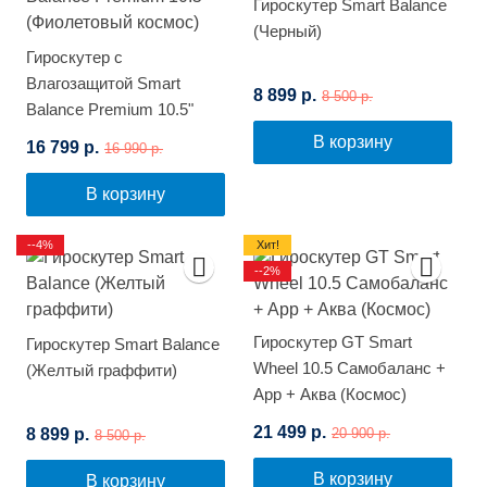
Гироскутер Smart Balance
(Черный)
Гироскутер с
Влагозащитой Smart
8 899 р.
8 500 р.
Balance Premium 10.5"
(Фиолетовый космос)
В корзину
16 799 р.
16 990 р.
В корзину
--4%
Хит!
--2%
Гироскутер GT Smart
Гироскутер Smart Balance
Wheel 10.5 Самобаланс +
(Желтый граффити)
App + Аква (Космос)
21 499 р.
8 899 р.
20 900 р.
8 500 р.
В корзину
В корзину