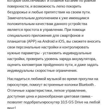
которые обеспечивают и плавное катание по ровной
поверхности, и возможность легко покорить
бездорожье и любые препятствия на своем пути.
Замечательным дополнением к уже имеющимся
положительным качествам данного устройства
является простота в управлении. При помощи
специального приложения для смартфонов и
планшетов (APP) на
Android
и
iOS
, вы сможете вносить
свои персональные настройки и контролировать
нужные параметры - у
становить
индивидуальные
настройки
,
проверить
уровень
заряда
аккумулятора
,
оценить километраж пройденного пути, и даже задать
индивидуальны скоростные ограничения.
Насладиться
любимой
музыкой
во
время
прогулки
на
гироскутере
,
помогут
встроенные
колонки
Bluetooth
.
Отличные
характеристики
,
легкое
управление
,
доступная
цена
и
разнообразная
цветовая
гамма
-
позволят
подобрать
гироскутер
10,5 GS Drive
на
любой
вкус
!